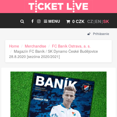
MENU
0 CZK
CZ
EN
SK
Prihlásenie
Home
Merchandise
FC Baník Ostrava, a. s.
Magazín FC Baník / SK Dynamo České Budějovice
28.8.2020 [sezóna 2020/2021]