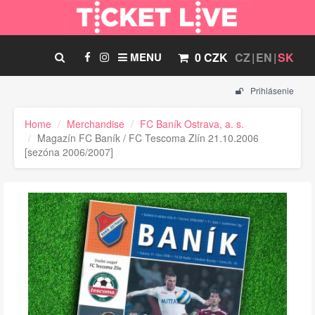
MENU
0 CZK
CZ
EN
SK
Prihlásenie
Home
Merchandise
FC Baník Ostrava, a. s.
Magazín FC Baník / FC Tescoma Zlín 21.10.2006
[sezóna 2006/2007]