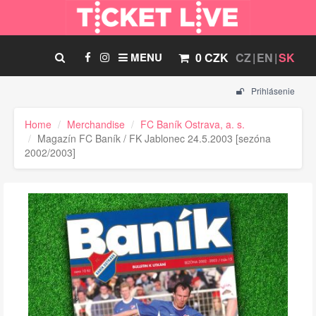
MENU
0 CZK
CZ
EN
SK
Prihlásenie
Home
Merchandise
FC Baník Ostrava, a. s.
Magazín FC Baník / FK Jablonec 24.5.2003 [sezóna
2002/2003]