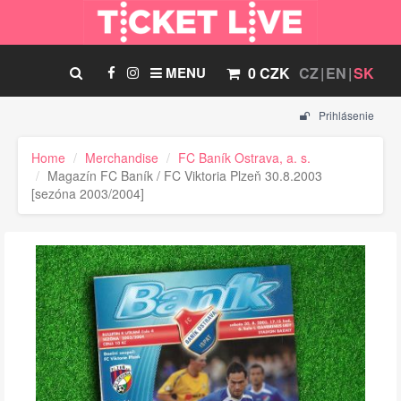
MENU
0 CZK
CZ
EN
SK
Prihlásenie
Home
Merchandise
FC Baník Ostrava, a. s.
Magazín FC Baník / FC Viktoria Plzeň 30.8.2003
[sezóna 2003/2004]