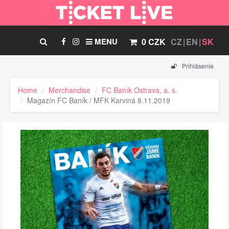
MENU
0 CZK
CZ
EN
SK
Prihlásenie
Home
Merchandise
FC Baník Ostrava, a. s.
Magazín FC Baník / MFK Karviná 8.11.2019