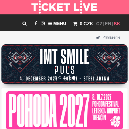
MENU
0 CZK
CZ
EN
SK
Prihlásenie
Previous
Nex