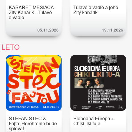
KABARET MESIACA -
Túlavé divadlo a jeho
Žltý Kanárik - Túlavé
Žltý kanárik
divadlo
05.11.2026
19.11.2026
LETO
ŠTEFAN ŠTEC &
Slobodná Európa +
Fajta: Horehronie bude
Chiki liki tu-a
spievať