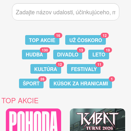
16
12
TOP AKCIE
UŽ ČOSKORO
130
13
19
HUDBA
DIVADLO
LETO
12
11
KULTÚRA
FESTIVALY
28
1
ŠPORT
KÚSOK ZA HRANICAMI
TOP AKCIE