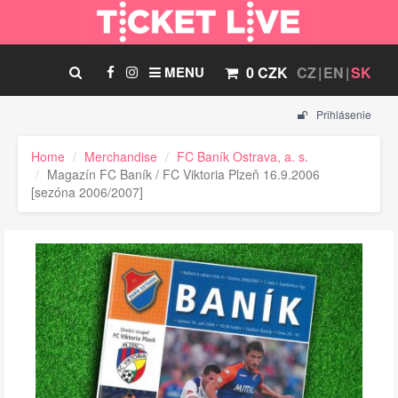
MENU
0 CZK
CZ
EN
SK
Prihlásenie
Home
Merchandise
FC Baník Ostrava, a. s.
Magazín FC Baník / FC Viktoria Plzeň 16.9.2006
[sezóna 2006/2007]