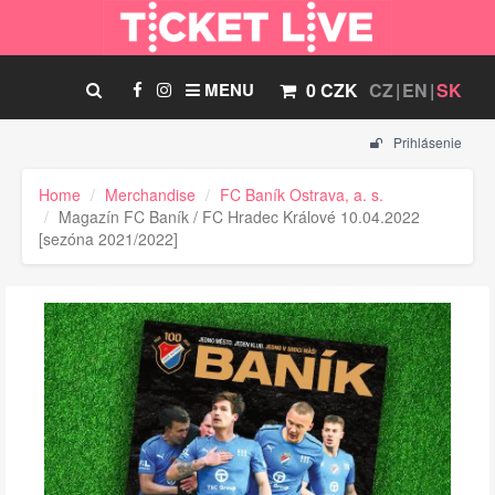
MENU
0 CZK
CZ
EN
SK
Prihlásenie
Home
Merchandise
FC Baník Ostrava, a. s.
Magazín FC Baník / FC Hradec Králové 10.04.2022
[sezóna 2021/2022]