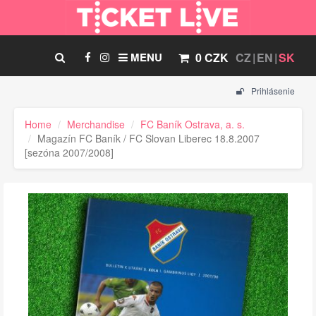
MENU
0 CZK
CZ
EN
SK
Prihlásenie
Home
Merchandise
FC Baník Ostrava, a. s.
Magazín FC Baník / FC Slovan Liberec 18.8.2007
[sezóna 2007/2008]