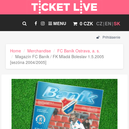
MENU
0 CZK
CZ
EN
SK
Prihlásenie
Home
Merchandise
FC Baník Ostrava, a. s.
Magazín FC Baník / FK Mladá Boleslav 1.5.2005
[sezóna 2004/2005]