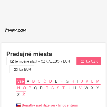
Predajné miesta
je možné platiť v CZK ALEBO v EUR
iba CZK
iba EUR
Vše
A
B
C
Č
D
E
F
G
H
I
J
K
L
M
N
O
P
Q
R
Ř
S
Š
T
U
Ú
V
W
X
Y
Z
Ž
Benátky nad Jizerou - Infocentrum