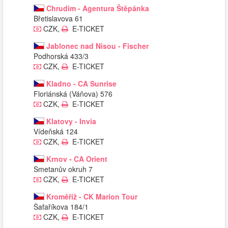
Chrudim - Agentura Štěpánka
Břetislavova 61
CZK,
E-TICKET
Jablonec nad Nisou - Fischer
Podhorská 433/3
CZK,
E-TICKET
Kladno - CA Sunrise
Floriánská (Váňova) 576
CZK,
E-TICKET
Klatovy - Invia
Vídeňská 124
CZK,
E-TICKET
Krnov - CA Orient
Smetanův okruh 7
CZK,
E-TICKET
Kroměříž - CK Marion Tour
Šafaříkova 184/1
CZK,
E-TICKET