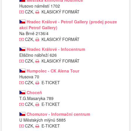
Městská knihovna Hostivice
Husovo náměstí 1702
CZK,
KLASICKÝ FORMÁT
Hradec Králové - Petrof Gallery (prodej pouze
akcí Petrof Gallery)
Na Brně 2136/4
CZK,
KLASICKÝ FORMÁT
Hradec Králové - Infocentrum
Eliščino nábřeží 626
CZK,
KLASICKÝ FORMÁT
Humpolec - CK Alena Tour
Husova 70
CZK,
E-TICKET
Choceň
T.G.Masaryka 789
CZK,
E-TICKET
Chomutov - Informační centrum
U Městských mlýnů 5885
CZK,
E-TICKET