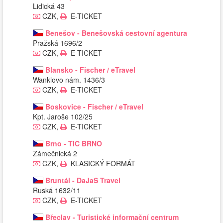
Lidická 43
CZK,
E-TICKET
Benešov - Benešovská cestovní agentura
Pražská 1696/2
CZK,
E-TICKET
Blansko - Fischer / eTravel
Wanklovo nám. 1436/3
CZK,
E-TICKET
Boskovice - Fischer / eTravel
Kpt. Jaroše 102/25
CZK,
E-TICKET
Brno - TIC BRNO
Zámečnická 2
CZK,
KLASICKÝ FORMÁT
Bruntál - DaJaS Travel
Ruská 1632/11
CZK,
E-TICKET
Břeclav - Turistické informační centrum