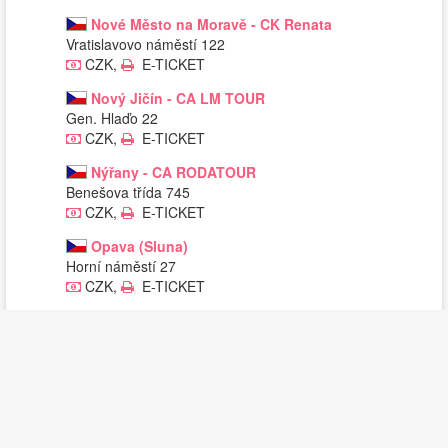
Nové Město na Moravě - CK Renata
Vratislavovo náměstí 122
CZK,
E-TICKET
Nový Jičín - CA LM TOUR
Gen. Hlaďo 22
CZK,
E-TICKET
Nýřany - CA RODATOUR
Benešova třída 745
CZK,
E-TICKET
Opava (Sluna)
Horní náměstí 27
CZK,
E-TICKET
Opočno - CA MARIN
Kupkovo nám. 135
CZK,
E-TICKET
Orlová - Městské informační centrum
Masarykova třída 1324
CZK,
E-TICKET