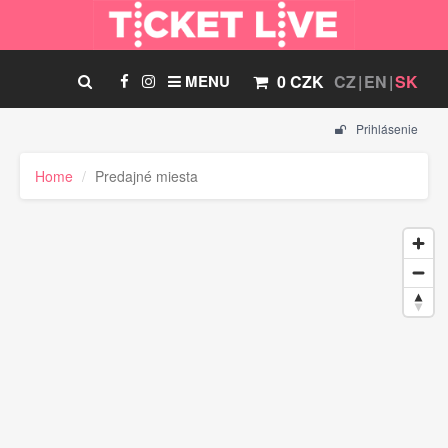
MENU
0 CZK
CZ
EN
SK
Prihlásenie
Home
Predajné miesta