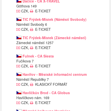
Dačice - CA X-TRAVEL
Göthova 149
CZK,
E-TICKET
TIC Frýdek-Místek (Náměstí Svobody)
Náměstí Svobody 6
CZK,
E-TICKET
TIC Frýdek-Místek (Zámecké náměstí)
Zámecké náměstí 1257
CZK,
E-TICKET
Fulnek - CA Siesta
Fučíkova 7
CZK,
E-TICKET
Havířov - Městské informační centrum
Náměstí Republiky 7
CZK,
KLASICKÝ FORMÁT
Havlíčkův Brod - CA Globus
Havlíčkovo nám. 169
CZK,
E-TICKET