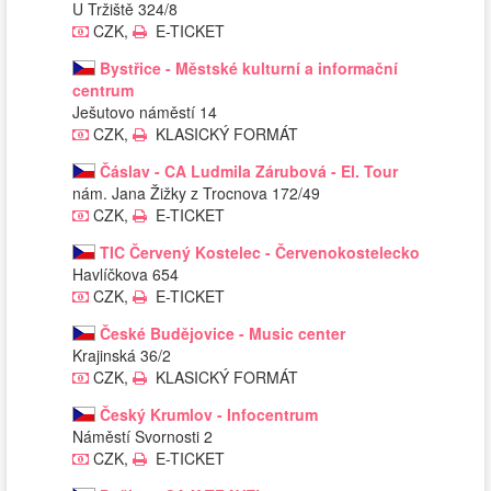
U Tržiště 324/8
CZK,
E-TICKET
Bystřice - Městské kulturní a informační
centrum
Ješutovo náměstí 14
CZK,
KLASICKÝ FORMÁT
Čáslav - CA Ludmila Zárubová - El. Tour
nám. Jana Žižky z Trocnova 172/49
CZK,
E-TICKET
TIC Červený Kostelec - Červenokostelecko
Havlíčkova 654
CZK,
E-TICKET
České Budějovice - Music center
Krajinská 36/2
CZK,
KLASICKÝ FORMÁT
Český Krumlov - Infocentrum
Náměstí Svornosti 2
CZK,
E-TICKET