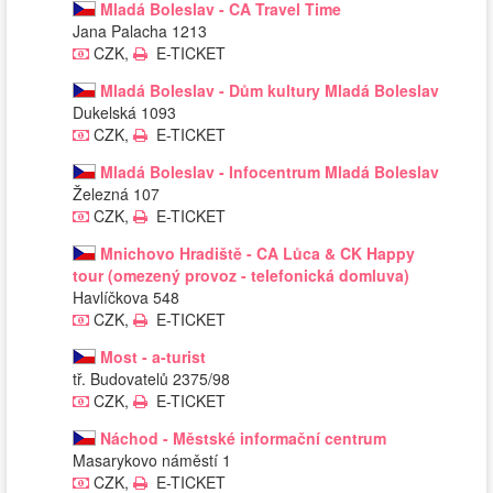
Mladá Boleslav - CA Travel Time
Jana Palacha 1213
CZK,
E-TICKET
Mladá Boleslav - Dům kultury Mladá Boleslav
Dukelská 1093
CZK,
E-TICKET
Mladá Boleslav - Infocentrum Mladá Boleslav
Železná 107
CZK,
E-TICKET
Mnichovo Hradiště - CA Lůca & CK Happy
tour (omezený provoz - telefonická domluva)
Havlíčkova 548
CZK,
E-TICKET
Most - a-turist
tř. Budovatelů 2375/98
CZK,
E-TICKET
Náchod - Městské informační centrum
Masarykovo náměstí 1
CZK,
E-TICKET