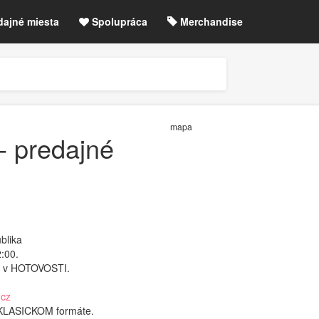
dajné miesta
Spolupráca
Merchandise
chre
Blog
Zrušené akcie / zmeny
etLIVE účet / Registrácia
mapa
 - predajné
blika
2:00.
k v HOTOVOSTI.
.cz
 KLASICKOM formáte.