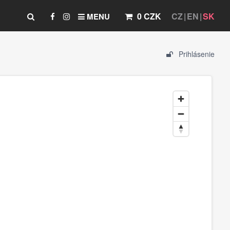
0 CZK
CZ
EN
SK
MENU
Prihlásenie