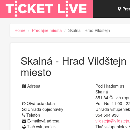
Pre
Vou
Home
Predajné miesta
Skalná - Hrad Vildštejn
Tick
Skalná - Hrad Vildštejn
miesto
Adresa
Pod Hradem 81
Skalná
351 34 Česká repu
Otváracia doba
Po - Ne: 11:00 - 2
Úhrada objednávky
Úhrada vstupenie
Telefón
354 594 930
E-mailová adresa
vildstejn@vildstejn
Tlač vstupeniek
Tlač vstupeniek v