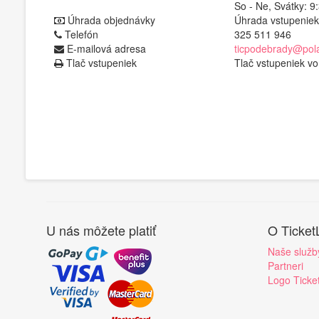
So - Ne, Svátky: 9
Úhrada objednávky
Úhrada vstupenie
Telefón
325 511 946
E-mailová adresa
ticpodebrady@pol
Tlač vstupeniek
Tlač vstupeniek v
U nás môžete platiť
O Ticket
Naše služb
Partneri
Logo Ticke