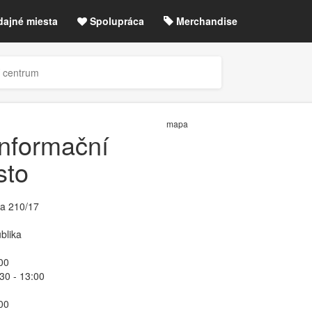
dajné miesta
Spolupráca
Merchandise
chre
Blog
Zrušené akcie / zmeny
í centrum
etLIVE účet / Registrácia
mapa
informační
sto
a 210/17
blika
00
:30 - 13:00
00