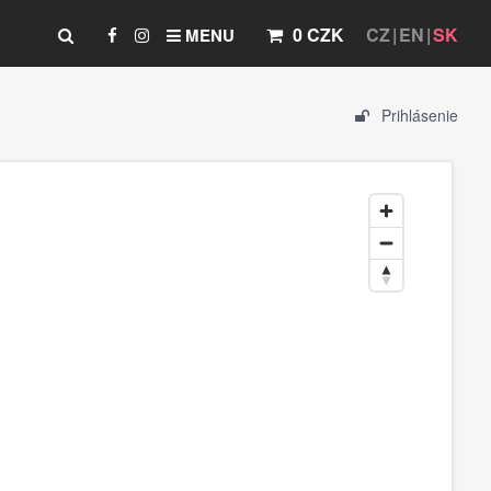
0 CZK
CZ
EN
SK
MENU
Prihlásenie