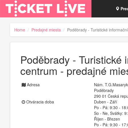
Pre
Vou
Home
Predajné miesta
Poděbrady - Turistické informačn
Tick
Poděbrady - Turistické 
centrum - predajné mie
Adresa
Nám. T.G.Masaryk
Poděbrady
290 01 Česká repu
Otváracia doba
Duben - Září
Po - Pá: 9:30 - 18:
So - Ne, Svátky: 9
Říjen - Březen
Po - Pá: 9:30 - 17: