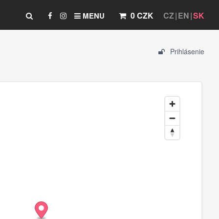
0 CZK
CZ
EN
SK
MENU
Prihlásenie