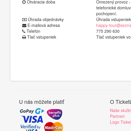
Otváracia doba
Omezený provoz - 
telefonické domlu
pochopení.
Úhrada objednávky
Úhrada vstupenie
E-mailová adresa
happy-tour@sezn
Telefón
775 290 630
Tlač vstupeniek
Tlač vstupeniek v
U nás môžete platiť
O Ticket
Naše služb
Partneri
Logo Ticke