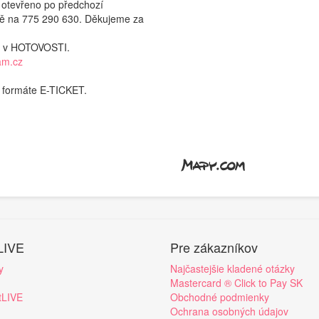
otevřeno po předchozí
vě na 775 290 630. Děkujeme za
k v HOTOVOSTI.
am.cz
o formáte E-TICKET.
LIVE
Pre zákazníkov
y
Najčastejšie kladené otázky
Mastercard ® Click to Pay SK
tLIVE
Obchodné podmienky
Ochrana osobných údajov