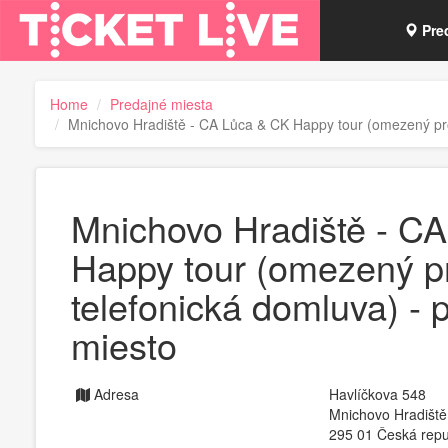
Pre
Vou
Home
Predajné miesta
Mnichovo Hradiště - CA Lůca & CK Happy tour (omezený pro
Tick
Mnichovo Hradiště - C
Happy tour (omezený p
telefonická domluva) - 
miesto
Adresa
Havlíčkova 548
Mnichovo Hradiště
295 01 Česká repu