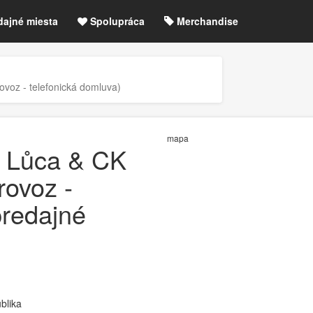
dajné miesta
Spolupráca
Merchandise
chre
Blog
Zrušené akcie / zmeny
voz - telefonická domluva)
etLIVE účet / Registrácia
mapa
A Lůca & CK
rovoz -
predajné
blika