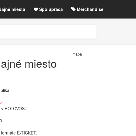
dajné miesta
Spolupráca
Merchandise
chre
Blog
Zrušené akcie / zmeny
etLIVE účet / Registrácia
mapa
dajné miesto
blika
z
k v HOTOVOSTI.
00
o formáte E-TICKET.