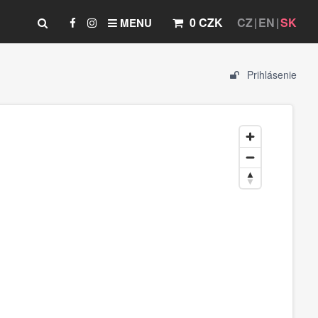
0 CZK
CZ
EN
SK
MENU
Prihlásenie