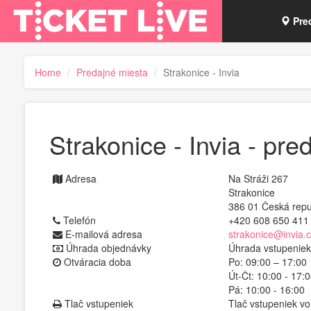
Pre
Vou
Home
Predajné miesta
Strakonice - Invia
Tick
Strakonice - Invia - pre
Adresa
Na Stráži 267
Strakonice
386 01 Česká repu
Telefón
+420 608 650 411
E-mailová adresa
strakonice@invia.c
Úhrada objednávky
Úhrada vstupenie
Otváracia doba
Po: 09:00 – 17:00
Út-Čt: 10:00 - 17:
Pá: 10:00 - 16:00
Tlač vstupeniek
Tlač vstupeniek v