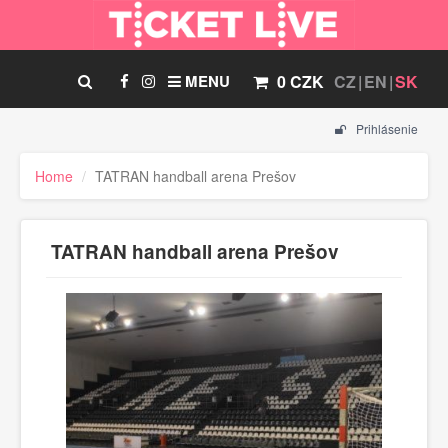
MENU
0 CZK
CZ
EN
SK
Prihlásenie
Home
TATRAN handball arena Prešov
TATRAN handball arena Prešov