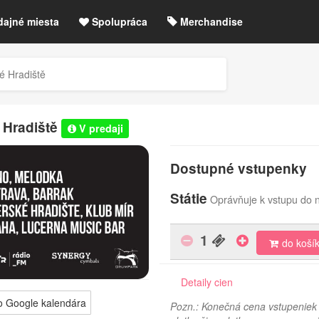
dajné miesta
Spolupráca
Merchandise
chre
Blog
Zrušené akcie / zmeny
ké Hradiště
etLIVE účet / Registrácia
é Hradiště
V predaji
Dostupné vstupenky
Státie
Oprávňuje k vstupu do n
1
do koší
Detaily cien
o Google kalendára
Pozn.: Konečná cena vstupeniek 