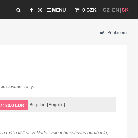
0 CZK
CZ
EN
SK
MENU
Prihlásenie
ečíslovanej zóny.
Regular: [Regular]
ka:
20.0 EUR
sa môže líšiť na základe zvoleného spôsobu doručenia,