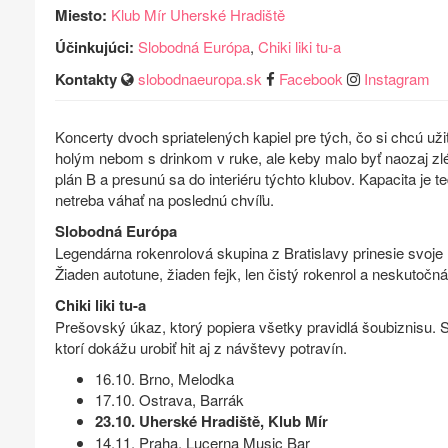
Miesto:
Klub Mír Uherské Hradiště
Účinkujúci:
Slobodná Európa
,
Chiki liki tu-a
Kontakty
slobodnaeuropa.sk
Facebook
Instagram
Koncerty dvoch spriatelených kapiel pre tých, čo si chcú uži
holým nebom s drinkom v ruke, ale keby malo byť naozaj zl
plán B a presunú sa do interiéru týchto klubov. Kapacita j
netreba váhať na poslednú chvíľu.
Slobodná Európa
Legendárna rokenrolová skupina z Bratislavy prinesie svoje
Žiaden autotune, žiaden fejk, len čistý rokenrol a neskutočná
Chiki liki tu-a
Prešovský úkaz, ktorý popiera všetky pravidlá šoubiznisu. Sú
ktorí dokážu urobiť hit aj z návštevy potravín.
16.10. Brno, Melodka
17.10. Ostrava, Barrák
23.10. Uherské Hradiště, Klub Mír
14.11. Praha, Lucerna Music Bar