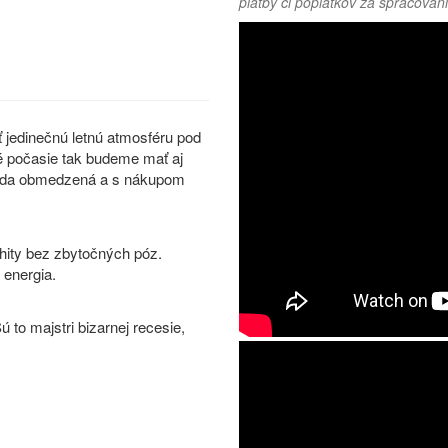
platby či poplatkov za spracovani
ť jedinečnú letnú atmosféru pod
é počasie tak budeme mať aj
e teda obmedzená a s nákupom
 hity bez zbytočných póz.
 energia.
 to majstri bizarnej recesie,