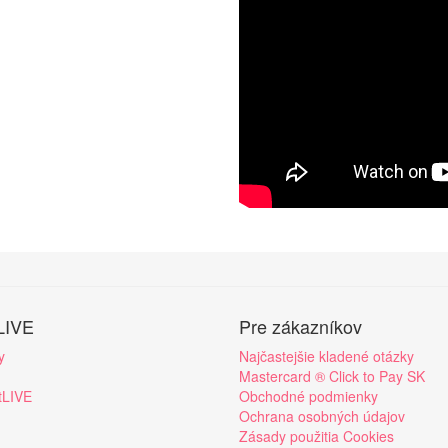
LIVE
Pre zákazníkov
y
Najčastejšie kladené otázky
Mastercard ® Click to Pay SK
tLIVE
Obchodné podmienky
Ochrana osobných údajov
Zásady použitia Cookies