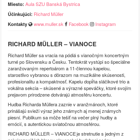
Miesto:
Aula SZU Banská Bystrica
Účinkujúci:
Richard Müller
Kontakty
www.muller.sk
Facebook
Instagram
RICHARD MÜLLER – VIANOCE
Richard Müller sa vracia na pódiá s vianočným koncertným
turné po Slovensku a Česku. Tentokrát vystúpi so špeciálne
zaranžovaným repertoárom a 11-člennou kapelou,
starostlivo vybranou s dôrazom na muzikálne skúsenosti,
profesionalitu a kompaktnosť. Kapelu dopĺňa sláčikové trio a
vokálna sekcia – skúsené a výrazné speváčky, ktoré svojím
prejavom prirodzene dotvárajú atmosféru koncertu.
Hudba Richarda Müllera zaznie v aranžmánoch, ktoré
prinášajú svieži výraz jeho známych aj menej známych
piesní. Publikum sa môže tešiť na večer plný hudby a
emócií, s autentickou sviatočnou atmosférou.
RICHARD MÜLLER – VIANOCE je stretnutie s jedným z