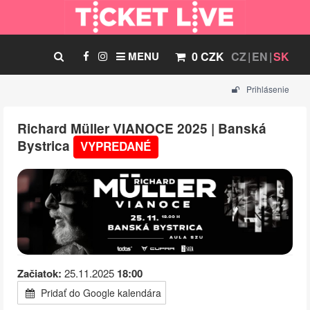
MENU
0 CZK
CZ
EN
SK
Prihlásenie
Richard Müller VIANOCE 2025 | Banská
Bystrica
VYPREDANÉ
Začiatok:
25.11.2025
18:00
Pridať do Google kalendára