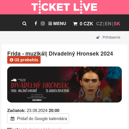
MENU
0 CZK
CZ
EN
SK
Prihlásenie
Frida - muzikál| Divadelný Hronsek 2024
Už prebehlo
Začiatok:
23.08.2024
20:00
Pridať do Google kalendára