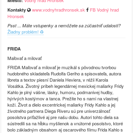
Miesto:
Vodný hrad Hronsek
Kontakty
www.vodnyhradhronsek.sk
FB Vodný hrad
Hronsek
Psst ... Máte vstupenky a nemôžete sa zúčastniť udalosti?
Žiadny problém! ♻️
FRIDA
Maľovať a milovať
FRIDA Maľovať a milovať je muzikál s pôvodnou tvorbou
hudobného skladateľa Rudolfa Geriho a spisovateľa, autora
libreta a textov piesní Daniela Heviera, v réžii Karola
Vosátka. Životný príbeh legendárnej mexickej maliarky Fridy
Kahlo je plný vášne, lásky, humoru, podmanivej hudby,
hýrivých kostýmov a tanca. Prežite ho s nami na vlastnej
koži. Život a dielo excentrickej maliarky Fridy Kahlo a jej
životného partnera Diega Riveru sú pre univerzálnosť
posolstva príťažlivé aj pre našu dobu. Autori tohto diela sa
sústredili sa na hĺbku myšlienok a vnútorné posolstvo, ktoré
bolo základným obsahom aj oscarového filmu Frida Kahlo s