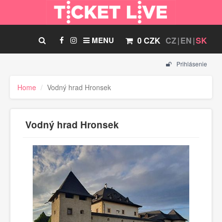
MENU
0 CZK
CZ
EN
SK
Prihlásenie
Home
Vodný hrad Hronsek
Vodný hrad Hronsek