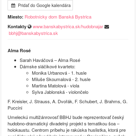
Pridať do Google kalendára
Miesto:
Robotnícky dom Banská Bystrica
Kontakty
www.banskabystrica.sk/hudobnajar
bbhj@banskabystrica.sk
Alma Rosé
Sarah Haváčová – Alma Rosé
Dámske sláčikové kvarteto:
Monika Urbanová - 1. husle
Miluše Skoumalová - 2. husle
Martina Matolová - viola
Sylva Jablonská - violončelo
F. Kreisler, J. Strauss, A. Dvořák, F. Schubert, J. Brahms, G.
Puccini
Umeleckú multižánrovosť BBHJ bude reprezentovať český
hudobno-dramatický divadelný projekt s tematikou šoa –
holokaustu. Centrom príbehu je rakúska huslistka, ktorá pre