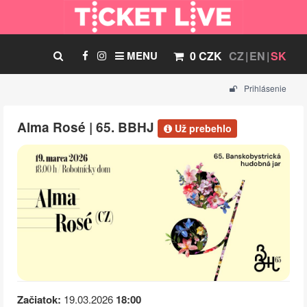
MENU
0 CZK
CZ
EN
SK
Prihlásenie
Alma Rosé | 65. BBHJ
Už prebehlo
Začiatok:
19.03.2026
18:00