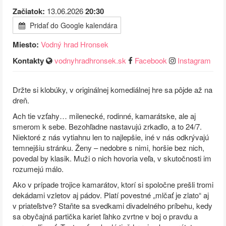
Začiatok:
13.06.2026
20:30
Pridať do Google kalendára
Miesto:
Vodný hrad Hronsek
Kontakty
vodnyhradhronsek.sk
Facebook
Instagram
Držte si klobúky, v originálnej komediálnej hre sa pôjde až na
dreň.
Ach tie vzťahy… milenecké, rodinné, kamarátske, ale aj
smerom k sebe. Bezohľadne nastavujú zrkadlo, a to 24/7.
Niektoré z nás vytiahnu len to najlepšie, iné v nás odkrývajú
temnejšiu stránku. Ženy – nedobre s nimi, horšie bez nich,
povedal by klasik. Muži o nich hovoria veľa, v skutočnosti im
rozumejú málo.
Ako v prípade trojice kamarátov, ktorí si spoločne prešli tromi
dekádami vzletov aj pádov. Platí povestné „mlčať je zlato“ aj
v priateľstve? Staňte sa svedkami divadelného príbehu, kedy
sa obyčajná partička kariet ľahko zvrtne v boj o pravdu a