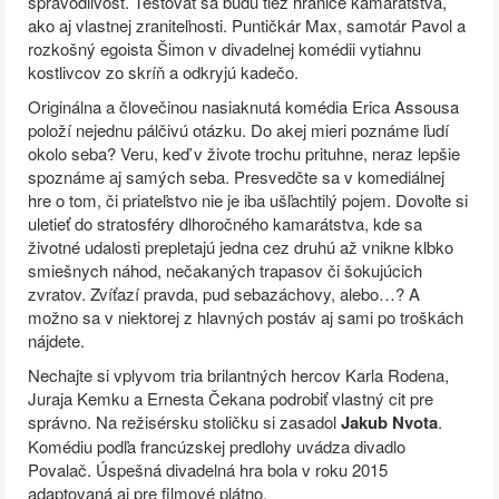
spravodlivosť. Testovať sa budú tiež hranice kamarátstva,
ako aj vlastnej zraniteľnosti. Puntičkár Max, samotár Pavol a
rozkošný egoista Šimon v divadelnej komédii vytiahnu
kostlivcov zo skríň a odkryjú kadečo.
Originálna a človečinou nasiaknutá komédia Erica Assousa
položí nejednu pálčivú otázku. Do akej mieri poznáme ľudí
okolo seba? Veru, keď v živote trochu prituhne, neraz lepšie
spoznáme aj samých seba. Presvedčte sa v komediálnej
hre o tom, či priateľstvo nie je iba ušľachtilý pojem. Dovoľte si
uletieť do stratosféry dlhoročného kamarátstva, kde sa
životné udalosti prepletajú jedna cez druhú až vnikne klbko
smiešnych náhod, nečakaných trapasov či šokujúcich
zvratov. Zvíťazí pravda, pud sebazáchovy, alebo…? A
možno sa v niektorej z hlavných postáv aj sami po troškách
nájdete.
Nechajte si vplyvom tria brilantných hercov Karla Rodena,
Juraja Kemku a Ernesta Čekana podrobiť vlastný cit pre
správno. Na režisérsku stoličku si zasadol
Jakub Nvota
.
Komédiu podľa francúzskej predlohy uvádza divadlo
Povalač. Úspešná divadelná hra bola v roku 2015
adaptovaná aj pre filmové plátno.