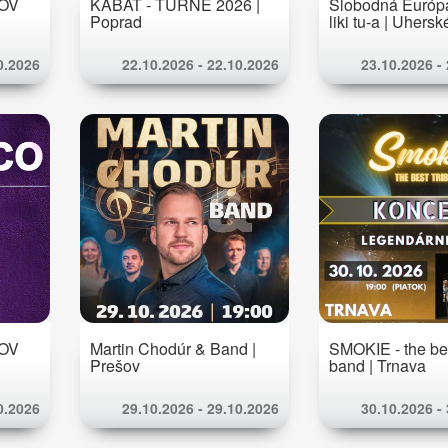
KOV
KABÁT - TURNÉ 2026 |
Slobodná Európa
Poprad
liki tu-a | Uhers
0.2026
22.10.2026 - 22.10.2026
23.10.2026 -
KOV
Martin Chodúr & Band |
SMOKIE - the bes
Prešov
band | Trnava
0.2026
29.10.2026 - 29.10.2026
30.10.2026 -