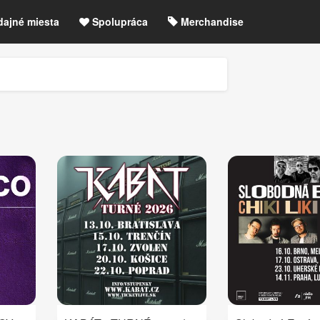
dajné miesta
Spolupráca
Merchandise
chre
Blog
Zrušené akcie / zmeny
etLIVE účet / Registrácia