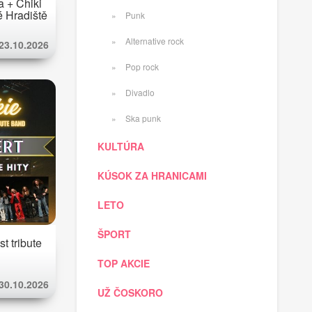
 + Chiki
ké Hradiště
Punk
Alternative rock
 23.10.2026
Pop rock
Divadlo
Ska punk
KULTÚRA
KÚSOK ZA HRANICAMI
LETO
ŠPORT
t tribute
TOP AKCIE
 30.10.2026
UŽ ČOSKORO