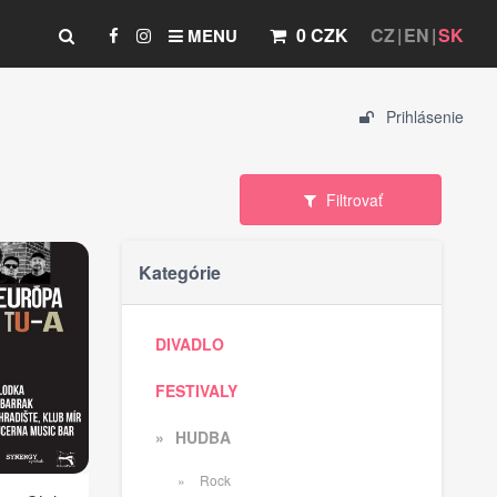
0 CZK
CZ
EN
SK
MENU
Prihlásenie
Filtrovať
Kategórie
DIVADLO
FESTIVALY
HUDBA
Rock