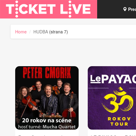
Pre
Vou
Home
HUDBA
(strana 7)
Tick