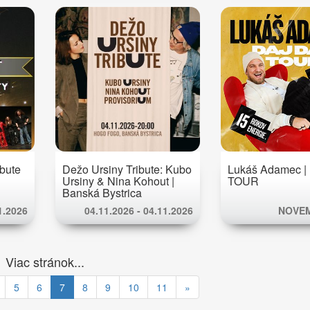
ibute
Dežo Ursiny Tribute: Kubo
Lukáš Adamec |
Ursiny & Nina Kohout |
TOUR
Banská Bystrica
1.2026
04.11.2026 - 04.11.2026
NOVEM
Viac stránok...
5
6
7
8
9
10
11
»