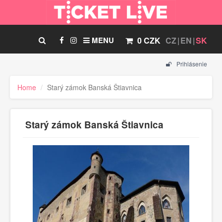
MENU
0 CZK
CZ
EN
SK
Prihlásenie
Home
Starý zámok Banská Štiavnica
Starý zámok Banská Štiavnica