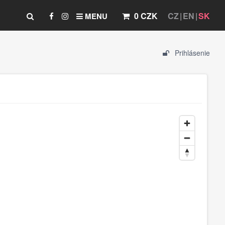
0 CZK
CZ
EN
SK
MENU
Prihlásenie