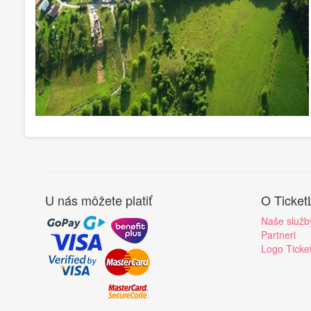
U nás môžete platiť
O Ticket
Naše služb
Partneri
Logo Ticke