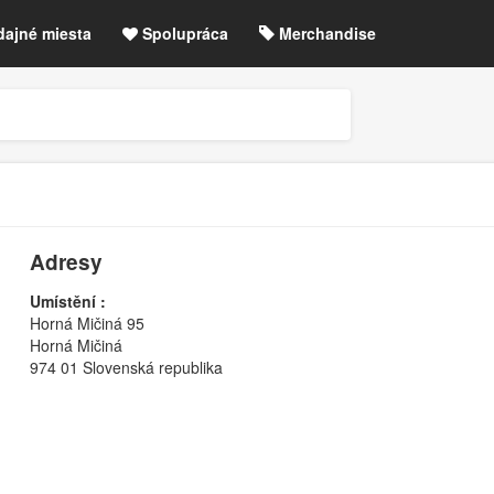
dajné miesta
Spolupráca
Merchandise
chre
Blog
Zrušené akcie / zmeny
etLIVE účet / Registrácia
Adresy
Umístění :
Horná Mičiná 95
Horná Mičiná
974 01 Slovenská republika