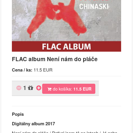
FLAC album Není nám do pláče
Cena / ks:
11.5 EUR
1
do košíka:
11.5 EUR
Popis
Digitálny album
2017
Není nám do pláče / Potkal jsem tě po letech / Já nebo