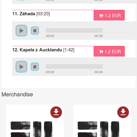
11. Záhada
[03:23]
1.2 EUR
00:00
00:30
12. Kapela z Aucklandu
[1:42]
1.2 EUR
00:00
00:30
Merchandise