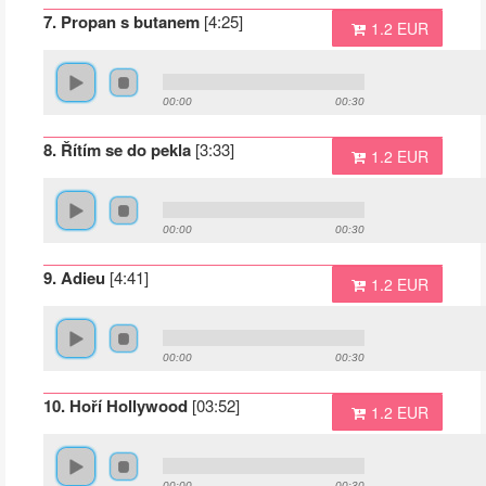
7. Propan s butanem
[4:25]
1.2 EUR
00:00
00:30
8. Řítím se do pekla
[3:33]
1.2 EUR
00:00
00:30
9. Adieu
[4:41]
1.2 EUR
00:00
00:30
10. Hoří Hollywood
[03:52]
1.2 EUR
00:00
00:30