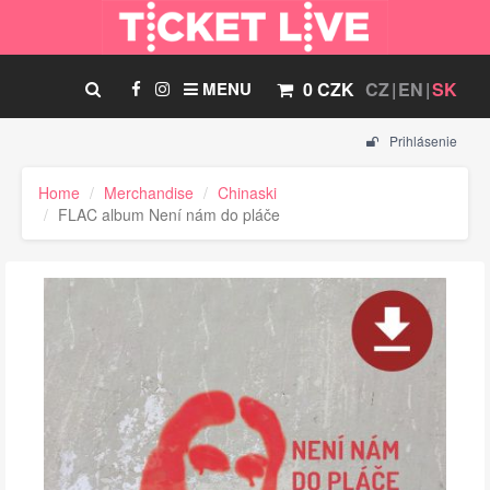
MENU
0 CZK
CZ
EN
SK
Prihlásenie
Home
Merchandise
Chinaski
FLAC album Není nám do pláče