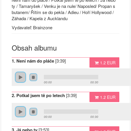
ty / Tamaryšek / Venku je na nule/ Naposled/ Propan s
butanem/ Řítím se do pekla / Adieu / Hoří Hollywood /
Záhada / Kapela z Aucklandu
Vydavateľ: Brainzone
Obsah albumu
1. Není nám do pláče
[3:39]
1.2 EUR
00:00
00:30
2. Potkal jsem tě po letech
[3:39]
1.2 EUR
00:00
00:30
3. Já nebo ty
[3:53]