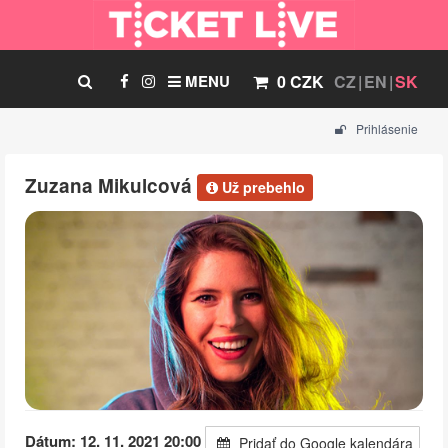
MENU
0 CZK
CZ
EN
SK
Prihlásenie
Zuzana Mikulcová
Už prebehlo
Dátum: 12. 11. 2021 20:00
Pridať do Google kalendára