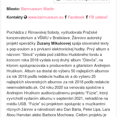
Miesto:
Barmuseum Martin
Kontakty
www.barmuseum.eu
Facebook
FB udalosť
Pochádza z Rimavskej Soboty, vyštudovala Pražské
konzervatorium a VŠMU v Bratislave. Žánrovo autorský
projekt speváčky
Zuzany Mikulcovej
spája slovenské texty
s pop-soulom a s prvkami elektronickej hudby. Prvý album s
názvom “Slová” vydala pod záštitou Hudobného fondu a
koncom roka 2018 vydala svoj druhý album “Dievča”, na
ktorom spolupracovala s producentom a gitaristom Andrejom
Hruškom. Album sa dostal do výberu 50 najlepších albumov
za rok 2018 podľa redakcie hudba.sk a do vyberu 25
najlepších slovenských albumov za rok 2018 podľa redakcie
newmodelradio.sk. Od roku 2020 sa venovala spoločne s
Andrejom Hruškom audiovizuálnemu projektu “Fúzie”, ktorý
vyvrcholil vydaním albumu v septembri 2021, netradične na
médiu USB. “Fúzie” sú projektom spoluprác s muzikantmi
rôznych žánrov a národností ako Dan Bárta, Peter Lipa, Lara
Abou Hamdan alebo Barbora Mochowa. Cieľom projektu je