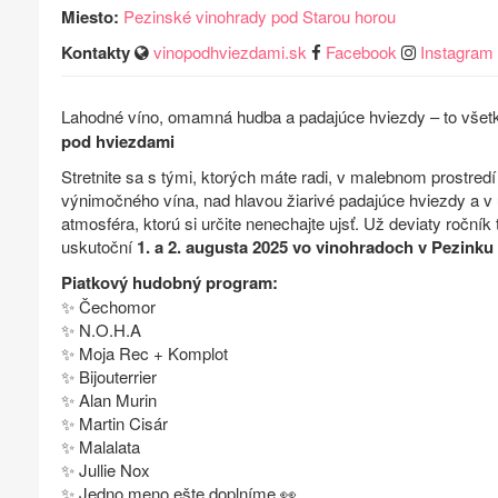
Miesto:
Pezinské vinohrady pod Starou horou
Kontakty
vinopodhviezdami.sk
Facebook
Instagram
Lahodné víno, omamná hudba a padajúce hviezdy – to všetk
pod hviezdami
Stretnite sa s tými, ktorých máte radi, v malebnom prostred
výnimočného vína, nad hlavou žiarivé padajúce hviezdy a v u
atmosféra, ktorú si určite nenechajte ujsť. Už deviaty ročník 
uskutoční
1. a 2. augusta 2025 vo vinohradoch v Pezinku
Piatkový hudobný program:
✨ Čechomor
✨ N.O.H.A
✨ Moja Rec + Komplot
✨ Bijouterrier
✨ Alan Murin
✨ Martin Cisár
✨ Malalata
✨ Jullie Nox
✨ Jedno meno ešte doplníme 👀