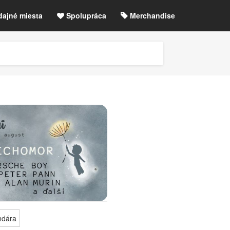
dajné miesta
Spolupráca
Merchandise
chre
Blog
Zrušené akcie / zmeny
etLIVE účet / Registrácia
ndára