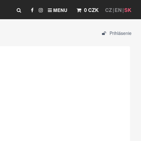
0 CZK
CZ
EN
SK
MENU
Prihlásenie