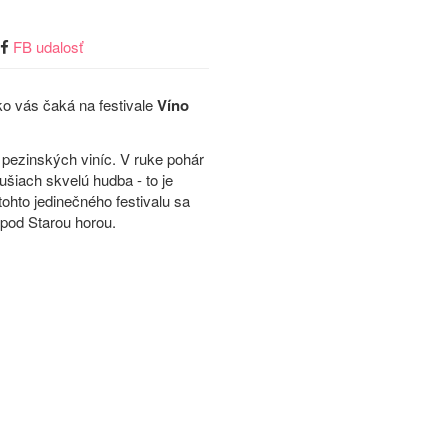
FB udalosť
o vás čaká na festivale
Víno
í pezinských viníc. V ruke pohár
šiach skvelú hudba - to je
tohto jedinečného festivalu sa
pod Starou horou.