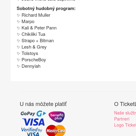
Sobotný hudobný program:
✨ Richard Muller
✨ Marpo
✨ Kali & Peter Pann
✨ Chikiliki Tua
✨ Strapo + Bitman
✨ Lesh & Grey
✨ Tolstoys
✨ PorscheBoy
✨ Dennyiah
U nás môžete platiť
O Ticket
Naše služb
Partneri
Logo Ticke