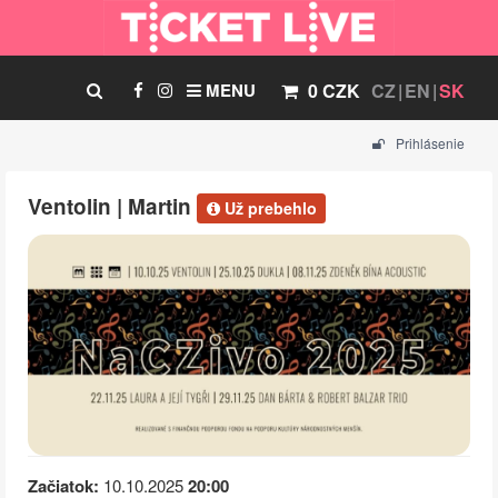
MENU
0 CZK
CZ
EN
SK
Prihlásenie
Ventolin | Martin
Už prebehlo
Začiatok:
10.10.2025
20:00