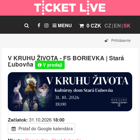
MENU
0 CZK
CZ
EN
SK
Prihlásenie
V KRUHU ŽIVOTA - FS BORIEVKA | Stará
Ľubovňa
V predaji
Začiatok:
31.10.2026
18:00
Pridať do Google kalendára