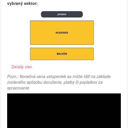
vybraný sektor:
Detaily cien
Pozn.: Konečná cena vstupeniek sa môže líšiť na základe
zvoleného spôsobu doručenia, platby či poplatkov za
spracovanie.