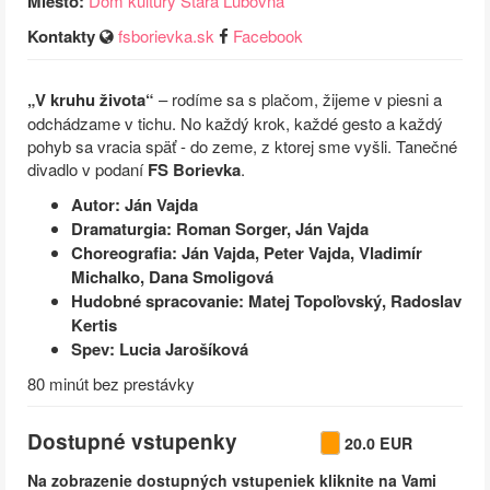
Miesto:
Dom kultúry Stará Ľubovňa
Kontakty
fsborievka.sk
Facebook
„V kruhu života“
– rodíme sa s plačom, žijeme v piesni a
odchádzame v tichu. No každý krok, každé gesto a každý
pohyb sa vracia späť - do zeme, z ktorej sme vyšli. Tanečné
divadlo v podaní
FS Borievka
.
Autor: Ján Vajda
Dramaturgia: Roman Sorger, Ján Vajda
Choreografia: Ján Vajda, Peter Vajda, Vladimír
Michalko, Dana Smoligová
Hudobné spracovanie: Matej Topoľovský, Radoslav
Kertis
Spev: Lucia Jarošíková
80 minút bez prestávky
Dostupné vstupenky
20.0 EUR
Na zobrazenie dostupných vstupeniek kliknite na Vami