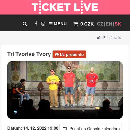
MENU
0 CZK
CZ
EN
SK
Prihlásenie
Tri Tvorivé Tvory
Už prebehlo
Dátum: 14. 12. 2022 19:00
Pridať do Google kalendára