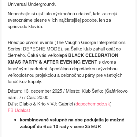
Universal Underground/.
Nenechajte si ujsť túto výnimočnú udalosť, kde zaznejú
svetoznáme piesne v ich najčistejšej podobe, len za
sprievodu klavíra.
Hneď po prvom evente (The Vaughn George Interpretations
Series: DEPECHE MODE), sa Šafko klub zahalí opäť do
čierneho. Čaká vás veľkolepá
BLACK CELEBRATION
XMAS PARTY & AFTER EVENING EVENT
s dvoma
tanečnými parketmi, špeciálnou depešáckou výzdobou,
veľkoplošnou projekciou a celonočnou párty pre všetkých
fanúšikov kapely.
Dátum: 13. december 2025 / Miesto: Klub Šafko (Šafárikovo
nám. 7) / Čas: 20:00
DJ's: Diablo & Krto // VJ: Gabriel (
depechemode.sk
)
FB Udalosť
kombinované vstupné na obe podujatia je možné
zakúpiť do 6 až 10 rady v cene 35 EUR