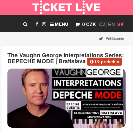
MENU
0 CZK
CZ
EN
SK
Prihlásenie
The Vaughn George Interpretations Series:
DEPECHE MODE | Bratislava
Už prebehlo