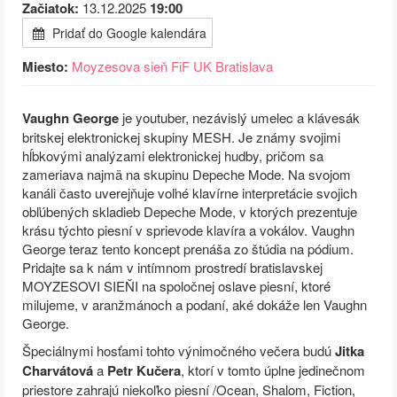
Začiatok:
13.12.2025
19:00
Pridať do Google kalendára
Miesto:
Moyzesova sieň FiF UK Bratislava
Vaughn George
je youtuber, nezávislý umelec a klávesák
britskej elektronickej skupiny MESH. Je známy svojimi
hĺbkovými analýzami elektronickej hudby, pričom sa
zameriava najmä na skupinu Depeche Mode. Na svojom
kanáli často uverejňuje voľné klavírne interpretácie svojich
obľúbených skladieb Depeche Mode, v ktorých prezentuje
krásu týchto piesní v sprievode klavíra a vokálov. Vaughn
George teraz tento koncept prenáša zo štúdia na pódium.
Pridajte sa k nám v intímnom prostredí bratislavskej
MOYZESOVI SIEŇI na spoločnej oslave piesní, ktoré
milujeme, v aranžmánoch a podaní, aké dokáže len Vaughn
George.
Špeciálnymi hosťami tohto výnimočného večera budú
Jitka
Charvátová
a
Petr Kučera
, ktorí v tomto úplne jedinečnom
priestore zahrajú niekoľko piesní /Ocean, Shalom, Fiction,