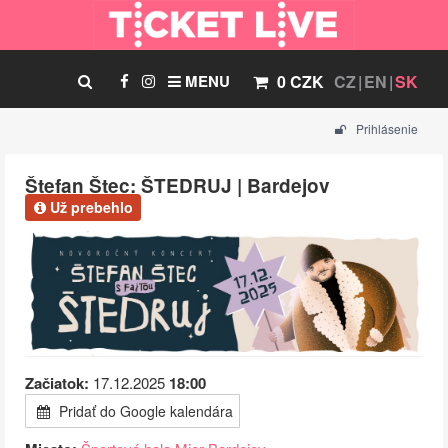
MENU
0 CZK
CZ
EN
SK
Prihlásenie
Štefan Štec: ŠTEDRUJ | Bardejov
Už prebehlo
Začiatok:
17.12.2025
18:00
Pridať do Google kalendára