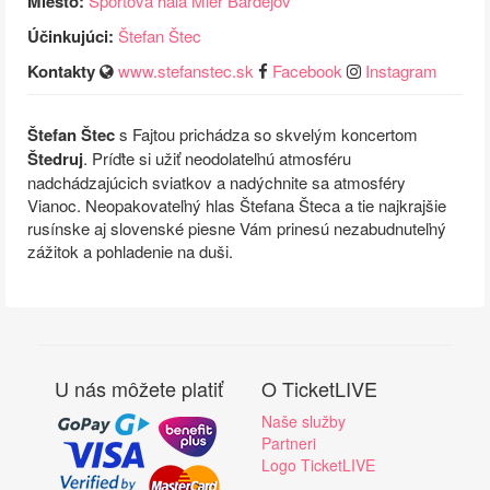
Miesto:
Športová hala Mier Bardejov
Účinkujúci:
Štefan Štec
Kontakty
www.stefanstec.sk
Facebook
Instagram
Štefan Štec
s Fajtou prichádza so skvelým koncertom
Štedruj
. Príďte si užiť neodolateľnú atmosféru
nadchádzajúcich sviatkov a nadýchnite sa atmosféry
Vianoc. Neopakovateľný hlas Štefana Šteca a tie najkrajšie
rusínske aj slovenské piesne Vám prinesú nezabudnuteľný
zážitok a pohladenie na duši.
U nás môžete platiť
O TicketLIVE
Naše služby
Partneri
Logo TicketLIVE