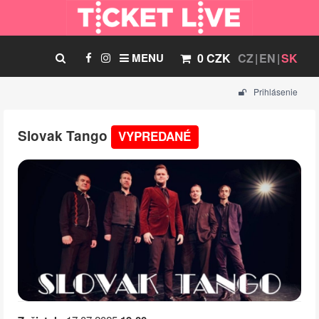
MENU
0 CZK
CZ
EN
SK
Prihlásenie
Slovak Tango
VYPREDANÉ