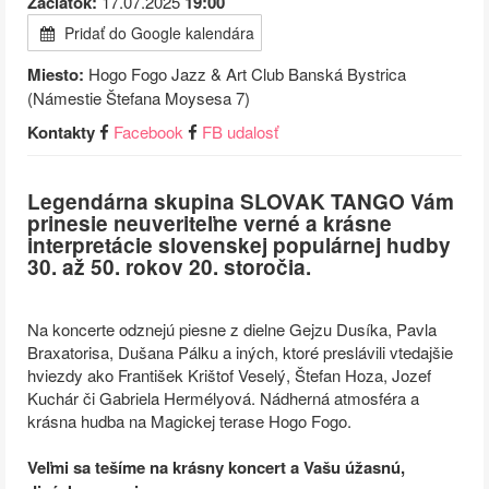
Začiatok:
17.07.2025
19:00
Pridať do Google kalendára
Miesto:
Hogo Fogo Jazz & Art Club Banská Bystrica
(Námestie Štefana Moysesa 7)
Kontakty
Facebook
FB udalosť
Legendárna skupina SLOVAK TANGO
Vám
prinesie neuveriteľne verné a krásne
interpretácie slovenskej populárnej hudby
30. až 50. rokov 20. storočia.
Na koncerte odznejú piesne z dielne Gejzu Dusíka, Pavla
Braxatorisa, Dušana Pálku a iných, ktoré preslávili vtedajšie
hviezdy ako František Krištof Veselý, Štefan Hoza, Jozef
Kuchár či Gabriela Hermélyová. Nádherná atmosféra a
krásna hudba na Magickej terase Hogo Fogo.
Veľmi sa tešíme na krásny koncert a Vašu úžasnú,