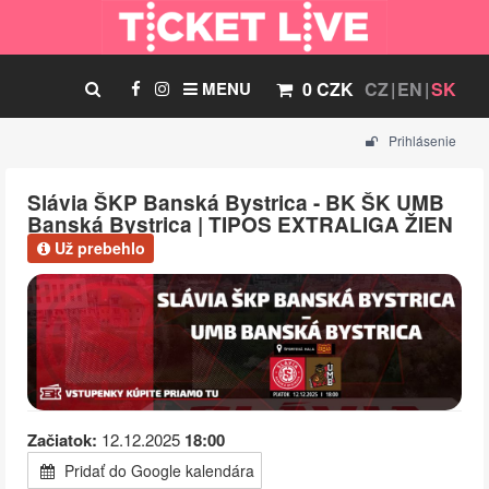
MENU
0 CZK
CZ
EN
SK
Prihlásenie
Slávia ŠKP Banská Bystrica - BK ŠK UMB
Banská Bystrica | TIPOS EXTRALIGA ŽIEN
Už prebehlo
Začiatok:
12.12.2025
18:00
Pridať do Google kalendára