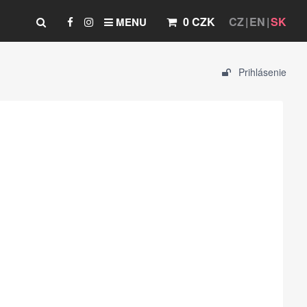
0 CZK
CZ
EN
SK
MENU
Prihlásenie