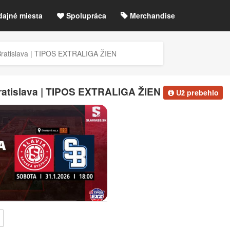
dajné miesta
Spolupráca
Merchandise
chre
Blog
Zrušené akcie / zmeny
 Bratislava | TIPOS EXTRALIGA ŽIEN
etLIVE účet / Registrácia
Bratislava | TIPOS EXTRALIGA ŽIEN
Už prebehlo