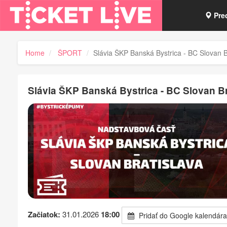
Pre
Vou
Home
ŠPORT
Slávia ŠKP Banská Bystrica - BC Slovan
Tick
Slávia ŠKP Banská Bystrica - BC Slovan 
Začiatok:
31.01.2026
18:00
Pridať do Google kalendára