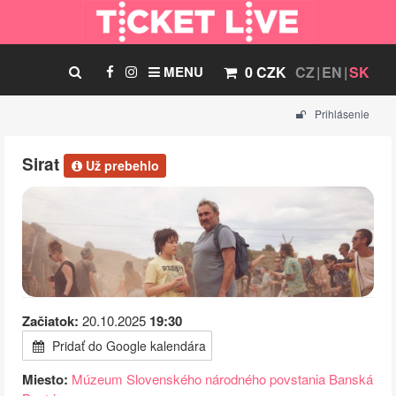
MENU
0 CZK
CZ
EN
SK
Prihlásenie
Sirat
Už prebehlo
Začiatok:
20.10.2025
19:30
Pridať do Google kalendára
Miesto:
Múzeum Slovenského národného povstania Banská