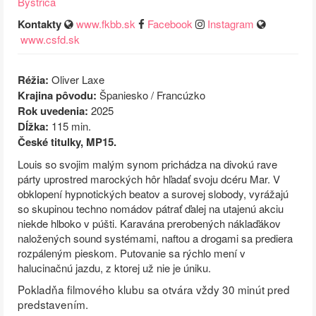
Bystrica
Kontakty
www.fkbb.sk
Facebook
Instagram
www.csfd.sk
Réžia:
Oliver Laxe
Krajina pôvodu:
Španiesko / Francúzko
Rok uvedenia:
2025
Dĺžka:
115 min.
České titulky, MP15.
Louis so svojim malým synom prichádza na divokú rave
párty uprostred marockých hôr hľadať svoju dcéru Mar. V
obklopení hypnotických beatov a surovej slobody, vyrážajú
so skupinou techno nomádov pátrať ďalej na utajenú akciu
niekde hlboko v púšti. Karavána prerobených náklaďákov
naložených sound systémami, naftou a drogami sa prediera
rozpáleným pieskom. Putovanie sa rýchlo mení v
halucinačnú jazdu, z ktorej už nie je úniku.
Pokladňa filmového klubu sa otvára vždy 30 minút pred
predstavením.