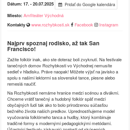
Dátum: 17. - 20.07.2025
Pridať do Google kalendára
Miesto:
Amfiteáter Východná
Kontakty
www.rozhybkosti.sk
Facebook
Instagram
Najprv spoznaj rodisko, až tak San
Francisco!
Zažite folklór inak, ako ste doteraz boli zvyknutí. Na festivale
tanečných domov Rozhybkosti vo Východnej nemusíte
sedieť v hľadisku. Práve naopak! Môžete výjsť na javisko a
spolu s našimi lektormi sa slovenské tance, piesne alebo
remeslá naučiť.
Na Rozhybkosti nemáme hranice medzi scénou a divákmi.
Chceme vrátiť tanečný a hudobný folklór späť medzi
obyčajných ľudí tak ako to bolo prirodzenou súčasťou
bežného života našich predkov. Uprednostňujeme model
vyučovania folklórneho tanca a hudby, ktorý kombinuje
tradičné formy s modernými pedagogickými metódami.
Účastníci festivalu získavajú znalosti od skúsených