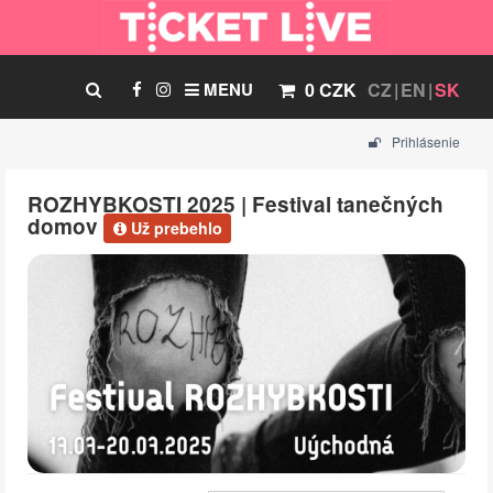
MENU
0 CZK
CZ
EN
SK
Prihlásenie
ROZHYBKOSTI 2025 | Festival tanečných
domov
Už prebehlo