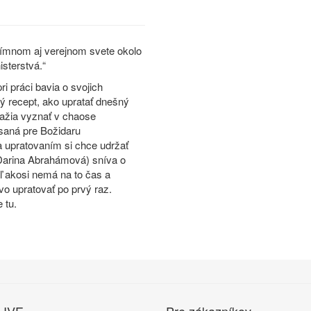
ntímnom aj verejnom svete okolo
isterstvá.“
i práci bavia o svojich
ý recept, ako upratať dnešný
nažia vyznať v chaose
písaná pre Božidaru
a upratovaním si chce udržať
a (Darina Abrahámová) sníva o
aľ akosi nemá na to čas a
vo upratovať po prvý raz.
 tu.