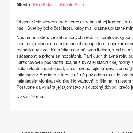
Miesto:
Kino Palace - Kúpele Sliač
Tri generácie slovenských herečiek v brilantnej komédií o i
nás. „Svet by bol o čosi lepší, keby mal krásne upratané min
Noc na ministerstve zahraničných vecí. Tri upratovačky sa pr
životoch, milencoch a rozchodoch a popri tom majú zaručen
rozhádzaný svet. Komédia o normálnych ľuďoch, ktorí sa s
súčasnosti a pritom sa nezblázniť. Pani Judit (hlavná rola, 
Turzonovovú) pochádza údajne z bývalej šľachtickej rodiny 
nielen vlastnú dôstojnosť, ale aj niveau tejto krajiny. Darin
milencovi z Anglicka, ktorý ju už-už požiada o ruku, len zati
najmladšia Monika (Monika Horváthová) prišla na ministerst
Postupne sa vynára jej tajomstvo a skutočný dôvod, prečo je
Dĺžka: 70 min.