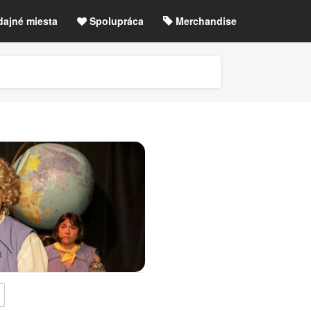
dajné miesta
Spolupráca
Merchandise
chre
Blog
Zrušené akcie / zmeny
etLIVE účet / Registrácia