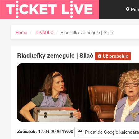
Pre
Vou
Home
DIVADLO
Riaditeľky zemegule | Sliač
Tick
Riaditeľky zemegule | Sliač
Už prebehlo
Začiatok:
17.04.2026
19:00
Pridať do Google kalendára