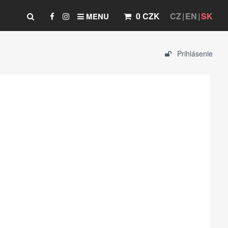
0 CZK
CZ
EN
SK
MENU
Prihlásenie