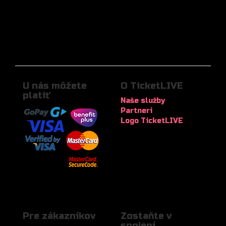
U nás môžete
O TicketLIVE
platiť
Naše služby
Partneri
Logo TicketLIVE
Pre zákazníkov
Zostaňte v
spojení