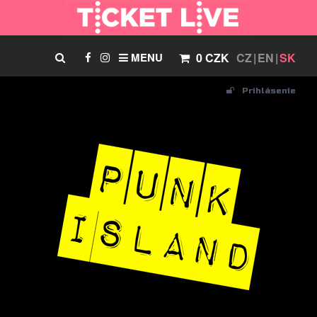
MENU
0 CZK
CZ
EN
SK
Prihlásenie