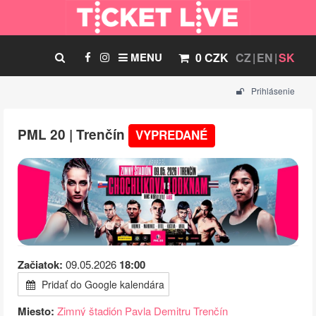
MENU
0 CZK
CZ
EN
SK
Prihlásenie
PML 20 | Trenčín
VYPREDANÉ
Začiatok:
09.05.2026
18:00
Pridať do Google kalendára
Miesto:
Zimný štadión Pavla Demitru Trenčín