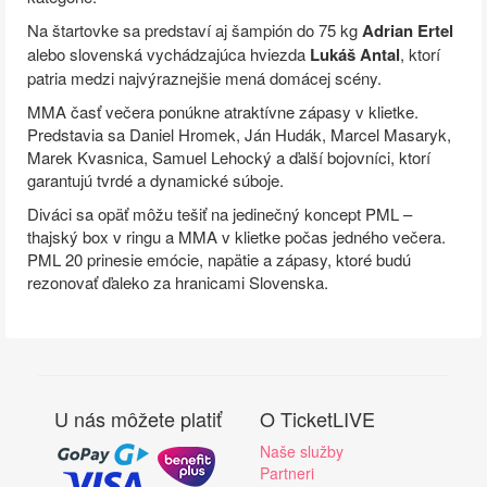
Na štartovke sa predstaví aj šampión do 75 kg
Adrian Ertel
alebo slovenská vychádzajúca hviezda
Lukáš Antal
, ktorí
patria medzi najvýraznejšie mená domácej scény.
MMA časť večera ponúkne atraktívne zápasy v klietke.
Predstavia sa Daniel Hromek, Ján Hudák, Marcel Masaryk,
Marek Kvasnica, Samuel Lehocký a ďalší bojovníci, ktorí
garantujú tvrdé a dynamické súboje.
Diváci sa opäť môžu tešiť na jedinečný koncept PML –
thajský box v ringu a MMA v klietke počas jedného večera.
PML 20 prinesie emócie, napätie a zápasy, ktoré budú
rezonovať ďaleko za hranicami Slovenska.
U nás môžete platiť
O TicketLIVE
Naše služby
Partneri