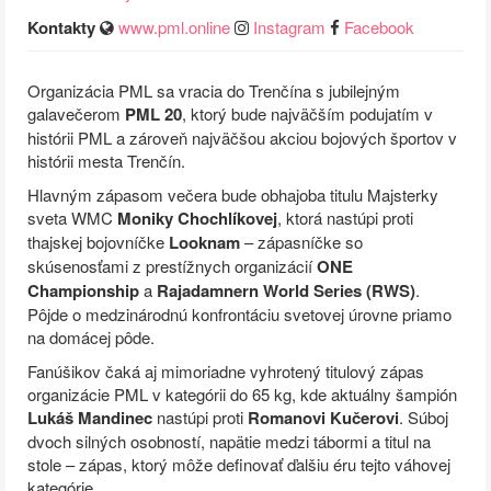
Kontakty
www.pml.online
Instagram
Facebook
Organizácia PML sa vracia do Trenčína s jubilejným
galavečerom
PML 20
, ktorý bude najväčším podujatím v
histórii PML a zároveň najväčšou akciou bojových športov v
histórii mesta Trenčín.
Hlavným zápasom večera bude obhajoba titulu Majsterky
sveta WMC
Moniky Chochlíkovej
, ktorá nastúpi proti
thajskej bojovníčke
Looknam
– zápasníčke so
skúsenosťami z prestížnych organizácií
ONE
Championship
a
Rajadamnern World Series (RWS)
.
Pôjde o medzinárodnú konfrontáciu svetovej úrovne priamo
na domácej pôde.
Fanúšikov čaká aj mimoriadne vyhrotený titulový zápas
organizácie PML v kategórii do 65 kg, kde aktuálny šampión
Lukáš Mandinec
nastúpi proti
Romanovi Kučerovi
. Súboj
dvoch silných osobností, napätie medzi tábormi a titul na
stole – zápas, ktorý môže definovať ďalšiu éru tejto váhovej
kategórie.