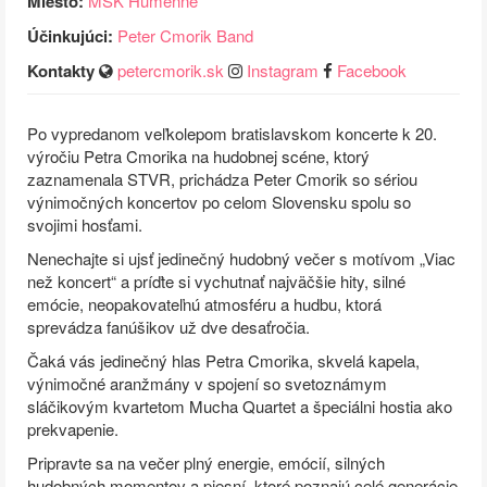
Miesto:
MSK Humenné
Účinkujúci:
Peter Cmorik Band
Kontakty
petercmorik.sk
Instagram
Facebook
Po vypredanom veľkolepom bratislavskom koncerte k 20.
výročiu Petra Cmorika na hudobnej scéne, ktorý
zaznamenala STVR, prichádza Peter Cmorik so sériou
výnimočných koncertov po celom Slovensku spolu so
svojimi hosťami.
Nenechajte si ujsť jedinečný hudobný večer s motívom „Viac
než koncert“ a príďte si vychutnať najväčšie hity, silné
emócie, neopakovateľnú atmosféru a hudbu, ktorá
sprevádza fanúšikov už dve desaťročia.
Čaká vás jedinečný hlas Petra Cmorika, skvelá kapela,
výnimočné aranžmány v spojení so svetoznámym
sláčikovým kvartetom Mucha Quartet a špeciálni hostia ako
prekvapenie.
Pripravte sa na večer plný energie, emócií, silných
hudobných momentov a piesní, ktoré poznajú celé generácie