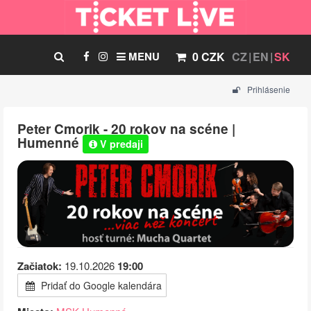
MENU
0 CZK
CZ
EN
SK
Prihlásenie
Peter Cmorik - 20 rokov na scéne |
Humenné
V predaji
Začiatok:
19.10.2026
19:00
Pridať do Google kalendára