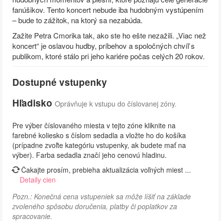
fanúšikov. Tento koncert nebude iba hudobným vystúpením
– bude to zážitok, na ktorý sa nezabúda.
Zažite Petra Cmorika tak, ako ste ho ešte nezažili. „Viac než
koncert“ je oslavou hudby, príbehov a spoločných chvíľ s
publikom, ktoré stálo pri jeho kariére počas celých 20 rokov.
Dostupné vstupenky
Hľadisko
Oprávňuje k vstupu do číslovanej zóny.
Pre výber číslovaného miesta v tejto zóne kliknite na
farebné koliesko s číslom sedadla a vložte ho do košíka
(prípadne zvoľte kategóriu vstupenky, ak budete mať na
výber). Farba sedadla značí jeho cenovú hladinu.
Čakajte prosím, prebieha aktualizácia voľných miest ...
Detaily cien
Pozn.: Konečná cena vstupeniek sa môže líšiť na základe
zvoleného spôsobu doručenia, platby či poplatkov za
spracovanie.