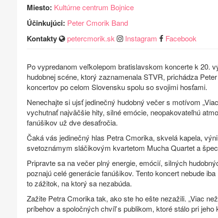
Miesto:
Kultúrne centrum Bojnice
Účinkujúci:
Peter Cmorik Band
Kontakty
petercmorik.sk
Instagram
Facebook
Po vypredanom veľkolepom bratislavskom koncerte k 20. v
hudobnej scéne, ktorý zaznamenala STVR, prichádza Peter
koncertov po celom Slovensku spolu so svojimi hosťami.
Nenechajte si ujsť jedinečný hudobný večer s motívom „Viac 
vychutnať najväčšie hity, silné emócie, neopakovateľnú atm
fanúšikov už dve desaťročia.
Čaká vás jedinečný hlas Petra Cmorika, skvelá kapela, vý
svetoznámym sláčikovým kvartetom Mucha Quartet a špeciá
Pripravte sa na večer plný energie, emócií, silných hudobn
poznajú celé generácie fanúšikov. Tento koncert nebude i
to zážitok, na ktorý sa nezabúda.
Zažite Petra Cmorika tak, ako ste ho ešte nezažili. „Viac ne
príbehov a spoločných chvíľ s publikom, ktoré stálo pri jeho