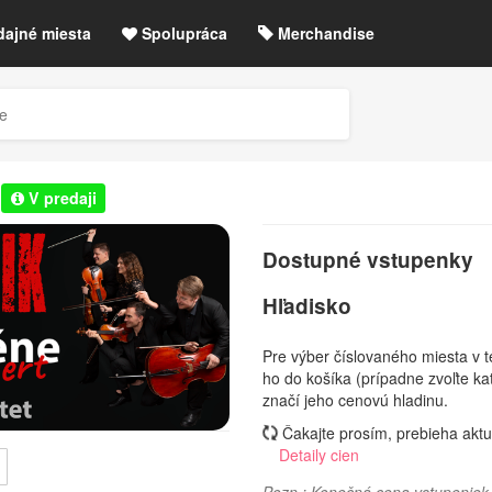
dajné miesta
Spolupráca
Merchandise
chre
Blog
Zrušené akcie / zmeny
ce
etLIVE účet / Registrácia
e
V predaji
Dostupné vstupenky
Hľadisko
Pre výber číslovaného miesta v te
ho do košíka (prípadne zvoľte ka
značí jeho cenovú hladinu.
Čakajte prosím, prebieha aktua
Detaily cien