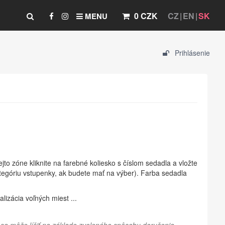
0 CZK
CZ
EN
SK
MENU
Prihlásenie
jto zóne kliknite na farebné koliesko s číslom sedadla a vložte
tegóriu vstupenky, ak budete mať na výber). Farba sedadla
lizácia voľných miest ...