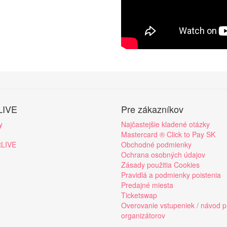
LIVE
Pre zákazníkov
y
Najčastejšie kladené otázky
Mastercard ® Click to Pay SK
tLIVE
Obchodné podmienky
Ochrana osobných údajov
Zásady použitia Cookies
Pravidlá a podmienky poistenia
Predajné miesta
Ticketswap
Overovanie vstupeniek / návod p
organizátorov