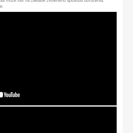
sa môže líšiť na základe zvoleného spôsobu doručenia,
e.