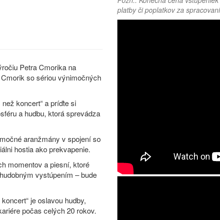
Pozn.: Konečná cena vstupeniek 
platby či poplatkov za spracovani
ýročiu Petra Cmorika na
 Cmorik so sériou výnimočných
než koncert“ a príďte si
osféru a hudbu, ktorá sprevádza
nimočné aranžmány v spojení so
lni hostia ako prekvapenie.
ých momentov a piesní, ktoré
ba hudobným vystúpením – bude
ž koncert“ je oslavou hudby,
 kariére počas celých 20 rokov.