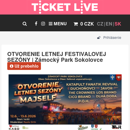
MENU
0 CZK
CZ
EN
SK
Prihlásenie
OTVORENIE LETNEJ FESTIVALOVEJ
SEZÓNY | Zámocký Park Sokolovce
Už prebehlo