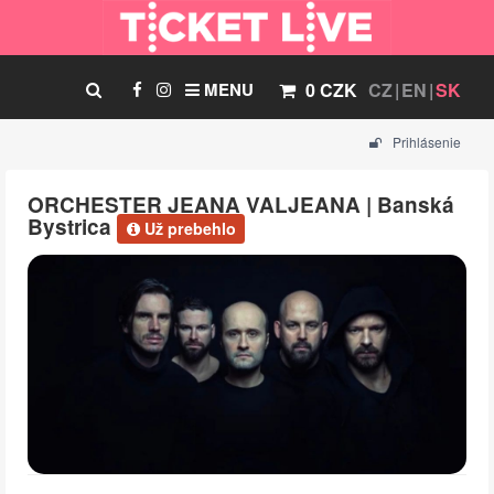
MENU
0 CZK
CZ
EN
SK
Prihlásenie
ORCHESTER JEANA VALJEANA | Banská
Bystrica
Už prebehlo