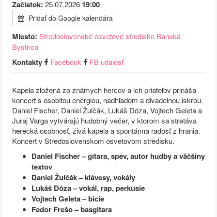
Začiatok:
25.07.2026
19:00
Pridať do Google kalendára
Miesto:
Stredoslovenské osvetové stredisko Banská
Bystrica
Kontakty
Facebook
FB udalosť
Kapela zložená zo známych hercov a ich priateľov prináša
koncert s osobitou energiou, nadhľadom a divadelnou iskrou.
Daniel Fischer, Daniel Žulčák, Lukáš Dóza, Vojtech Geleta a
Juraj Varga vytvárajú hudobný večer, v ktorom sa stretáva
herecká osobnosť, živá kapela a spontánna radosť z hrania.
Koncert v Stredoslovenskom osvetovom stredisku.
Daniel Fischer – gitara, spev, autor hudby a väčšiny
textov
Daniel Žulčák – klávesy, vokály
Lukáš Dóza – vokál, rap, perkusie
Vojtech Geleta – bicie
Fedor Frešo – basgitara