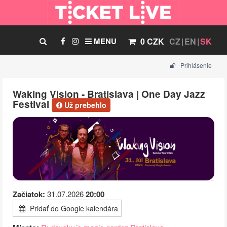
MENU
0 CZK
CZ
EN
SK
Prihlásenie
Waking Vision - Bratislava | One Day Jazz
Festival
Už prebehlo
Začiatok:
31.07.2026
20:00
Pridať do Google kalendára