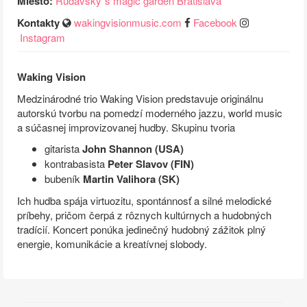
Miesto:
Rudavsky´s magic garden Bratislava
Kontakty
wakingvisionmusic.com
Facebook
Instagram
Waking Vision
Medzinárodné trio Waking Vision predstavuje originálnu
autorskú tvorbu na pomedzí moderného jazzu, world music
a súčasnej improvizovanej hudby. Skupinu tvoria
gitarista
John Shannon (USA)
kontrabasista
Peter Slavov (FIN)
bubeník
Martin Valihora (SK)
Ich hudba spája virtuozitu, spontánnosť a silné melodické
príbehy, pričom čerpá z rôznych kultúrnych a hudobných
tradícií. Koncert ponúka jedinečný hudobný zážitok plný
energie, komunikácie a kreatívnej slobody.