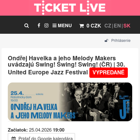
MENU
0 CZK
CZ
EN
SK
Prihlásenie
Ondřej Havelka a jeho Melody Makers
uvádzajú Swing! Swing! Swing! (ČR) | 30.
United Europe Jazz Festival
VYPREDANÉ
Začiatok:
25.04.2026
19:00
Pridať do Google kalendára