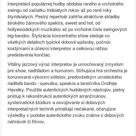
interpretácii populárnej hudby obdobia raného a vrcholného
swingu od začiatku tridsiatych rokov až po rané roky
štyridsiatych. Pestrý repertoár zahŕňa atraktívne skladby
širokého žánrového spektra, sweet and hot, od
hollywoodskych muzikálov až po vrcholné čísla swingových
big-bandov. Štylizácia koncertného show sleduje vo
všetkých detailoch typické dobové spôsoby, počnúc
kostýmami a účesmi interpretov a celkovou réžiou
predstavenia končiac.
Vitálny jazzový výraz interpretov je umocňovaný zmyslom
pre show, nadhľadom a humorom. Strhujúca hra orchestra je
korunovaná výkonmi sólistov, predovšetkým umeleckého
riaditeľa bandu - speváka, speakra a tanečníka Ondřeje
Havelky. Použitie autentických hudobných nástrojov, pietny
prístup k rekonštrukcii autentických arranžmánov,
systematické štúdium a osvojovanie si dobových
interpretačných techník prinášajú nečakané, očarujúce
výsledky v podobe autentického zvuku známe z dobových
nahrávok či filmov.