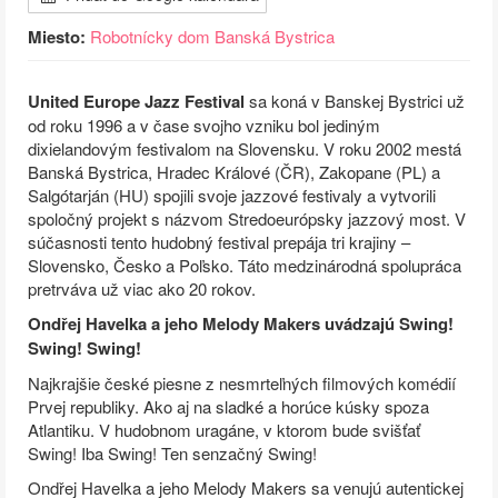
Miesto:
Robotnícky dom Banská Bystrica
United Europe Jazz Festival
sa koná v Banskej Bystrici už
od roku 1996 a v čase svojho vzniku bol jediným
dixielandovým festivalom na Slovensku. V roku 2002 mestá
Banská Bystrica, Hradec Králové (ČR), Zakopane (PL) a
Salgótarján (HU) spojili svoje jazzové festivaly a vytvorili
spoločný projekt s názvom Stredoeurópsky jazzový most. V
súčasnosti tento hudobný festival prepája tri krajiny –
Slovensko, Česko a Poľsko. Táto medzinárodná spolupráca
pretrváva už viac ako 20 rokov.
Ondřej Havelka a jeho Melody Makers uvádzajú Swing!
Swing! Swing!
Najkrajšie české piesne z nesmrteľných filmových komédií
Prvej republiky. Ako aj na sladké a horúce kúsky spoza
Atlantiku. V hudobnom uragáne, v ktorom bude svišťať
Swing! Iba Swing! Ten senzačný Swing!
Ondřej Havelka a jeho Melody Makers sa venujú autentickej