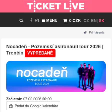
MENU
0 CZK
CZ
EN
SK
Prihlásenie
Nocadeň - Pozemskí astronauti tour 2026 |
Trenčín
VYPREDANÉ
Začiatok:
07.02.2026
20:00
Pridať do Google kalendára