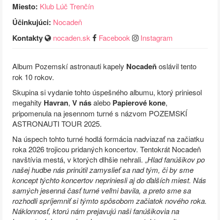
Miesto:
Klub Lúč Trenčín
Účinkujúci:
Nocadeň
Kontakty
nocaden.sk
Facebook
Instagram
Album Pozemskí astronauti kapely
Nocadeň
oslávil tento
rok 10 rokov.
Skupina si vydanie tohto úspešného albumu, ktorý priniesol
megahity
Havran
,
V nás
alebo
Papierové kone
,
pripomenula na jesennom turné s názvom POZEMSKÍ
ASTRONAUTI TOUR 2025.
Na úspech tohto turné hodlá formácia nadviazať na začiatku
roka 2026 trojicou pridaných koncertov. Tentokrát Nocadeň
navštívia mestá, v ktorých dlhšie nehrali. „
Hlad fanúšikov po
našej hudbe nás prinútil zamyslieť sa nad tým, či by sme
koncept týchto koncertov nepriniesli aj do ďalších miest. Nás
samých jesenná časť turné veľmi bavila, a preto sme sa
rozhodli spríjemniť si týmto spôsobom začiatok nového roka.
Náklonnosť, ktorú nám prejavujú naši fanúšikovia na