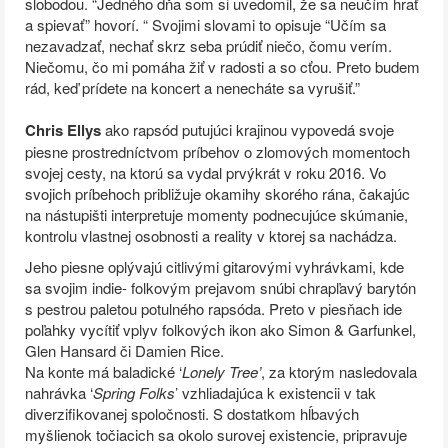
slobodou. “Jedného dňa som si uvedomil, že sa neučím hrať
a spievať” hovorí. “ Svojimi slovami to opisuje “Učím sa
nezavadzať, nechať skrz seba prúdiť niečo, čomu verím.
Niečomu, čo mi pomáha žiť v radosti a so cťou. Preto budem
rád, keď prídete na koncert a nenecháte sa vyrušiť.”
Chris Ellys
ako rapsód putujúci krajinou vypovedá svoje
piesne prostredníctvom príbehov o zlomových momentoch
svojej cesty, na ktorú sa vydal prvýkrát v roku 2016. Vo
svojich príbehoch približuje okamihy skorého rána, čakajúc
na nástupišti interpretuje momenty podnecujúce skúmanie,
kontrolu vlastnej osobnosti a reality v ktorej sa nachádza.
Jeho piesne oplývajú citlivými gitarovými vyhrávkami, kde
sa svojim indie- folkovým prejavom snúbi chrapľavý barytón
s pestrou paletou potulného rapsóda. Preto v piesňach ide
poľahky vycítiť vplyv folkových ikon ako Simon & Garfunkel,
Glen Hansard či Damien Rice.
Na konte má baladické ‘
Lonely Tree’
, za ktorým nasledovala
nahrávka ‘
Spring Folks
’ vzhliadajúca k existencii v tak
diverzifikovanej spoločnosti. S dostatkom hĺbavých
myšlienok točiacich sa okolo surovej existencie, pripravuje