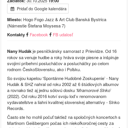
Začiatok:
30.10.2025
19:00
Pridať do Google kalendára
Miesto:
Hogo Fogo Jazz & Art Club Banská Bystrica
(Námestie Štefana Moysesa 7)
Kontakty
Facebook
FB udalosť
Nany Hudák
je pesničkársky samorast z Prievidze. Od 16
rokov sa venuje hudbe a roky hráva svoje piesne a inšpiruje
svojimi príbehmi poslucháčov a poslucháčky po celom
rodnom ČeskoSlovensku, ako i Poľsku.
So svojou kapelou ‘Spontánne Hudobné Zoskupenie’ - Nany
Hudák & SHZ nahral od roku 2002 až 6 štúdiových albumov
a rovnako tiež aj jednu sólovú dosku ‘
Mramorové Slnko
’
(2022). Od roku 2016 kotví svoju loď v renomovanom
vydavateľstve a liahni kvalitnej slovenskej alternatívy - Slnko
Records.
Často ste ho mohli počuť taktiež na spoločných koncertoch s
Martinom Geišbergom počas ich niekoľkoročnej cesty za