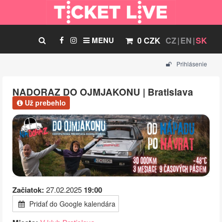
MENU
0 CZK
CZ
EN
SK
Prihlásenie
NADORAZ DO OJMJAKONU | Bratislava
Už prebehlo
Začiatok:
27.02.2025
19:00
Pridať do Google kalendára